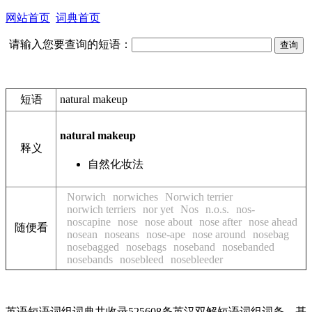
网站首页
词典首页
请输入您要查询的短语：
短语
natural makeup
natural makeup
释义
自然化妆法
Norwich
norwiches
Norwich terrier
norwich terriers
nor yet
Nos
n.o.s.
nos-
noscapine
nose
nose about
nose after
nose ahead
随便看
nosean
noseans
nose-ape
nose around
nosebag
nosebagged
nosebags
noseband
nosebanded
nosebands
nosebleed
nosebleeder
英语短语词组词典共收录525608条英汉双解短语词组词条，基