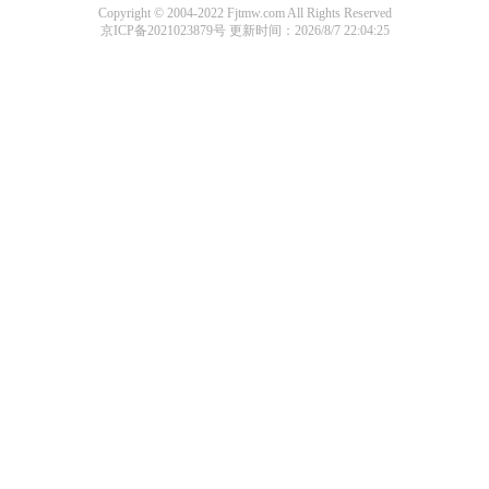
Copyright © 2004-2022 Fjtmw.com All Rights Reserved
京ICP备2021023879号
更新时间：2026/8/7 22:04:25