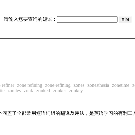
请输入您要查询的短语：
 refiner
zone refining
zone-refining
zones
zonesthesia
zonetime
z
ite
zonites
zonk
zonked
zonker
zonkey
，基本涵盖了全部常用短语词组的翻译及用法，是英语学习的有利工