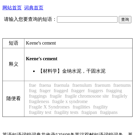
网站首页
词典首页
请输入您要查询的短语：
短语
Keene's cement
Keene's cement
释义
【材料学】金纳水泥，干固水泥
frae
fraena
fraenula
fraenulum
fraenum
fraenums
frag
frager
fragged
fragger
fraggers
fragging
fraggings
fragile
fragile chromosone site
fragilely
随便看
fragileness
fragile x syndrome
Fragile X Syndromes
fragilities
fragility
fragility test
fragility tests
fragipan
fragipans
英语短语词组词典共收录525608条英汉双解短语词组词条，基