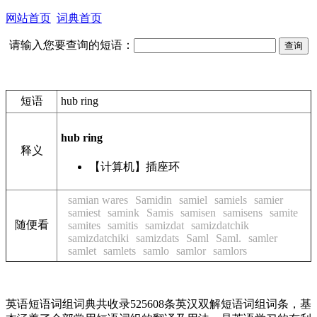
网站首页
词典首页
请输入您要查询的短语：
短语
hub ring
hub ring
释义
【计算机】插座环
samian wares
Samidin
samiel
samiels
samier
samiest
samink
Samis
samisen
samisens
samite
随便看
samites
samitis
samizdat
samizdatchik
samizdatchiki
samizdats
Saml
Saml.
samler
samlet
samlets
samlo
samlor
samlors
英语短语词组词典共收录525608条英汉双解短语词组词条，基