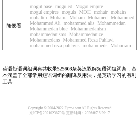
mogul base
moguled
Mogul empire
mogul empires
moguls
MOH
mohair
mohairs
mohalim
Moham.
Moham
Mohamed
Mohammed
Mohammed Ali
mohammed alis
Mohammedan
随便看
Mohammedan blue
Mohammedanism
mohammedanisms
Mohammedanize
Mohammedans
Mohammed Reza Pahlavi
mohammed reza pahlavis
mohammeds
Moharram
英语短语词组词典共收录525608条英汉双解短语词组词条，基
本涵盖了全部常用短语词组的翻译及用法，是英语学习的有利
工具。
Copyright © 2004-2022 Fjtmw.com All Rights Reserved
京ICP备2021023879号
更新时间：2026/8/7 6:29:17