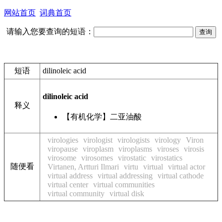
网站首页
词典首页
请输入您要查询的短语：
短语
dilinoleic acid
dilinoleic acid
释义
【有机化学】二亚油酸
virologies
virologist
virologists
virology
Viron
viropause
viroplasm
viroplasms
viroses
virosis
virosome
virosomes
virostatic
virostatics
随便看
Virtanen, Artturi Ilmari
virtu
virtual
virtual actor
virtual address
virtual addressing
virtual cathode
virtual center
virtual communities
virtual community
virtual disk