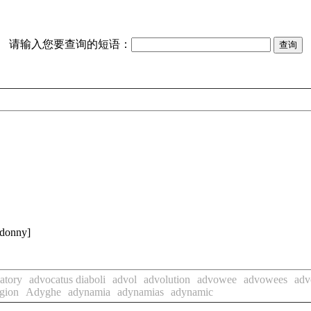
请输入您要查询的短语：
nny]
atory
advocatus diaboli
advol
advolution
advowee
advowees
ad
gion
Adyghe
adynamia
adynamias
adynamic