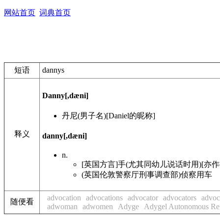
网站首页
词典首页
短语
dannys
Danny
[,dæni]
丹尼(男子名)[Daniel的昵称]
释义
danny
[,dæni]
n.
[英国方言]手(尤其同幼儿说话时用)[亦作do
(英国伦敦警察厅刑事调查部)侦察用车
advocation
advocations
advocator
advocators
advoc
随便看
adwoman
adwomen
Adyge
Adygel Autonomous Re