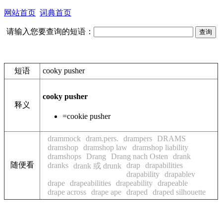
网站首页
词典首页
请输入您要查询的短语：
短语
cooky pusher
cooky pusher
释义
=cookie pusher
drammock
dram.pers.
drampers
DRAMS
dramshop
dramshop law
dramshop liability
dramshops
Drang
Drang nach Osten
drank
随便看
dranks
drap
drapabilities
drank 或 drunk
drapability
drapablev
drape
drapeabilities
drapeability
drapeable
drape across
drape ape
draped
draped silhouette