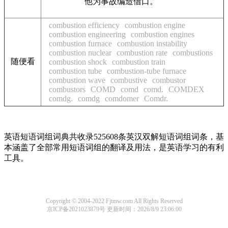
他为事故编造借口。
combustion efficiency
combustion engine
combustion engineering
combustion engines
combustion furnace
combustion instability
combustion nuclear
combustion rate
combustions
随便看
combustion shock
combustion train
combustion tube
combustion-tube furnace
combustion wave
combustive
combustor
combustors
COMD
comd
comd.
COMDEX
comdg.
comdg
comdomer
Comdr.
英语短语词组词典共收录525608条英汉双解短语词组词条，基
本涵盖了全部常用短语词组的翻译及用法，是英语学习的有利
工具。
Copyright © 2004-2022 Fjtmw.com All Rights Reserved
京ICP备2021023879号
更新时间：2026/8/9 23:06:00