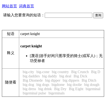
网站首页
词典首页
请输入您要查询的短语：
短语
carpet knight
carpet knight
释义
[蔑语]游手好闲只图享受的骑士(或军人)；无
功受禄者
big-city
big-cone
big country
Big Crunch
Big D
big daddies
big daddy
big deal
Big Dick
Big Diomede
big dipper
big dippers
Big Ditch
随便看
big dog
big dogs
bigdome
big doolie
big dough
big dress
big drink
Big Dry
Big Eight
bigeminal
bigeminal pulse
bigeminals