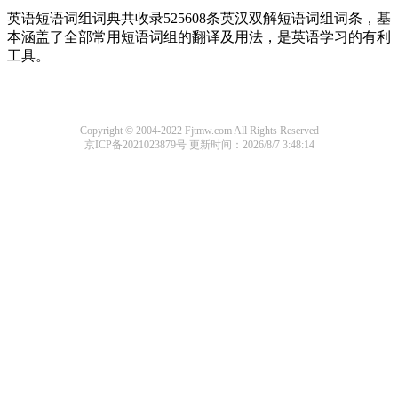
英语短语词组词典共收录525608条英汉双解短语词组词条，基
本涵盖了全部常用短语词组的翻译及用法，是英语学习的有利
工具。
Copyright © 2004-2022 Fjtmw.com All Rights Reserved
京ICP备2021023879号
更新时间：2026/8/7 3:48:14